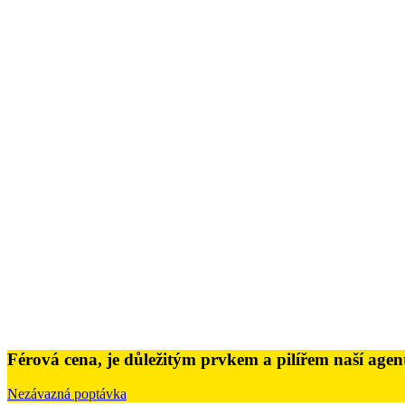
Férová cena,
je důležitým prvkem a pilířem naší agen
Nezávazná poptávka