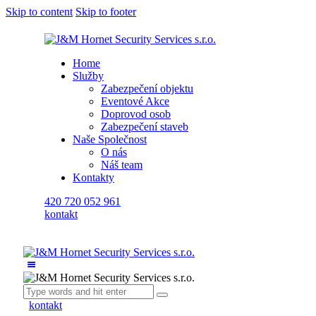
Skip to content
Skip to footer
Home
Služby
Zabezpečení objektu
Eventové Akce
Doprovod osob
Zabezpečení staveb
Naše Společnost
O nás
Náš team
Kontakty
420 720 052 961
kontakt
kontakt