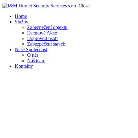
Close
Home
Služby
Zabezpečení objektu
Eventové Akce
Doprovod osob
Zabezpečení staveb
Naše Společnost
O nás
Náš team
Kontakty