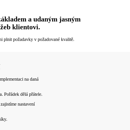
 základem
a udaným jasným
žeb klientovi.
ni plnit požadavky v požadované kvalitě.
í
 implementaci na daná
. Pořádek dělá přátele.
zajistíme nastavení
íky.