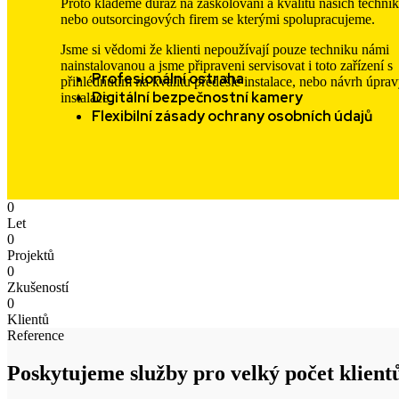
Proto klademe důraz na zaškolování a kvalitu našich techni
nebo outsorcingových firem se kterými spolupracujeme.
Jsme si vědomi že klienti nepoužívají pouze techniku námi
nainstalovanou a jsme připraveni servisovat i toto zařízení s
Profesionální ostraha
přihlédnutím na kvalitu předešlé instalace, nebo návrh úprav
Digitální bezpečnostní kamery
instalace.
Flexibilní zásady ochrany osobních údajů
0
Let
0
Projektů
0
Zkušeností
0
Klientů
Reference
Poskytujeme služby pro
velký počet klient